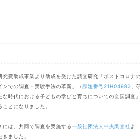
研究費助成事業より助成を受けた調査研究「ポストコロナ
インでの調査・実験手法の革新」（
課題番号21H04982
、
たな時代における子どもの学びと育ちについての全国調査
ることになりました。
まには、共同で調査を実施する
一般社団法人中央調査社
よ
だきました。