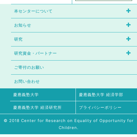
本センターについて
お知らせ
センターの特徴
研究
イベント
研究者紹介
研究資金・パートナー
研究成果
ニュース
センター長あいさつ
ご寄付のお願い
研究協力者の募集
プロジェクト
研究上の発見
お問い合わせ
パートナーとの連携
日本子どもパネル調査(JCPS)
慶應義塾大学
慶應義塾大学 経済学部
慶應義塾大学 経済研究所
プライバシーポリシー
© 2018 Center for Research on Equality of Opportunity for
Children.